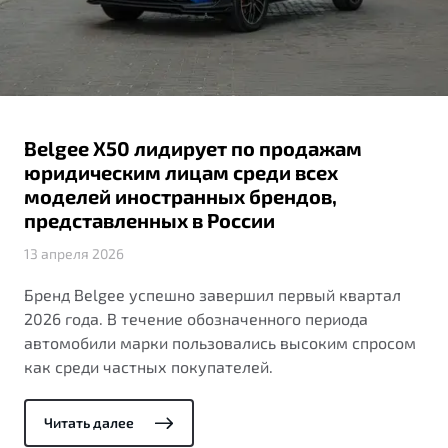
ПОДДЕРЖКА
Автокредит
О дилерском центре
Трейд-ин
Гарантия Belgee
Правовая информация
Яркий кроссовер
Страхование
Belgee Линк
от 2 219 990 ₽*
Расчет КАСКО
Belgee Клуб
Belgee X50 лидирует по продажам
Обзор
В наличии
Belgee Плюс
юридическим лицам среди всех
моделей иностранных брендов,
Реферальная программа
S50
представленных в России
Клиентская поддержка
13 апреля 2026
Помощь на дорогах
Бренд Belgee успешно завершил первый квартал
2026 года. В течение обозначенного периода
автомобили марки пользовались высоким спросом
как среди частных покупателей.
Читать далее
Узнайте о специальных выгодах при покупке
Элегантный и практичный седан
автомобиля Belgee