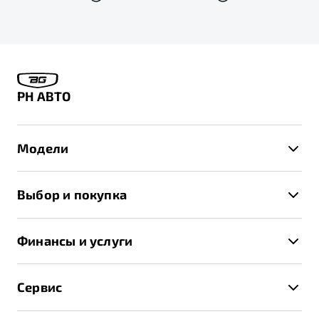
РН АВТО
Модели
X50+
Выбор и покупка
S50
Автомобили в наличии
X70
Финансы и услуги
Спецпредложения и Акции
Автокредит
Записаться на тест-драйв
Сервис
Трейд-ин
Получить предложение
Записаться на сервис