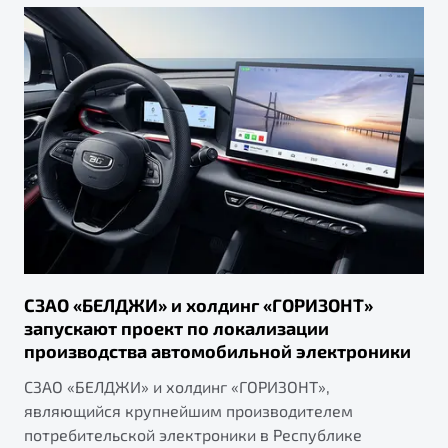
от 1 699 990 ₽*
Подробно
Обзор
В наличии
X70
Будьте еще более уверены на дорогах с программой
"Помощь на дорогах"
Автомобили в наличии
Тест-драйв
Преимущества программы
Автокредит
Спецпредложения
Запись на сервис
СЗАО «БЕЛДЖИ» и холдинг «ГОРИЗОНТ»
Калькулятор ТО
запускают проект по локализации
Универсальный кроссовер
Клиентская поддержка
производства автомобильной электроники
от 2 499 990 ₽*
СЗАО «БЕЛДЖИ» и холдинг «ГОРИЗОНТ»,
являющийся крупнейшим производителем
Обзор
В наличии
потребительской электроники в Республике