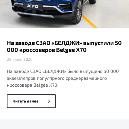
ПОДДЕРЖКА
Автокредит
О дилерском центре
Трейд-ин
Гарантия Belgee
Правовая информация
Яркий кроссовер
Страхование
Belgee Линк
от 2 219 990 ₽*
Расчет КАСКО
Belgee Клуб
На заводе СЗАО «БЕЛДЖИ» выпустили 50
Обзор
В наличии
Belgee Плюс
000 кроссоверов Belgee X70
Реферальная программа
29 июня 2026
S50
Клиентская поддержка
На заводе СЗАО «БЕЛДЖИ» было выпущено 50 000
экземпляров популярного среднеразмерного
Помощь на дорогах
кроссовера Belgee X70.
Читать далее
Узнайте о специальных выгодах при покупке
Элегантный и практичный седан
автомобиля Belgee