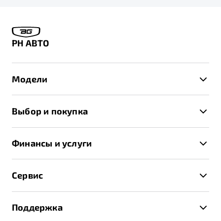
РН АВТО
Модели
X50+
Выбор и покупка
S50
Автомобили в наличии
X70
Финансы и услуги
Спецпредложения и Акции
Автокредит
Записаться на тест-драйв
Сервис
Трейд-ин
Получить предложение
Записаться на сервис
Страхование
Поддержка
Руководство по эксплуатации