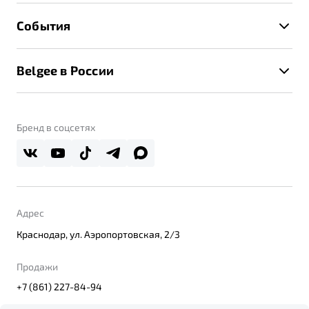
Расчет КАСКО
Гарантия Belgee
Техническое обслуживание
События
Клиентская поддержка
Калькулятор ТО
Новости
Помощь на дорогах
Belgee в России
Контакты
Belgee Линк
О бренде
Belgee Клуб
О дилерском центре
Бренд в соцсетях
Belgee Плюс
Правовая информация
Реферальная программа
Адрес
Краснодар, ул. Аэропортовская, 2/3
Продажи
+7 (861) 227-84-94