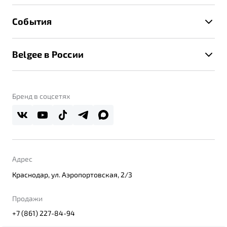
Расчет КАСКО
Гарантия Belgee
Техническое обслуживание
События
Клиентская поддержка
Калькулятор ТО
Новости
Помощь на дорогах
Belgee в России
Контакты
Belgee Линк
О бренде
Belgee Клуб
О дилерском центре
Бренд в соцсетях
Belgee Плюс
Правовая информация
Реферальная программа
Адрес
Краснодар, ул. Аэропортовская, 2/3
Продажи
+7 (861) 227-84-94