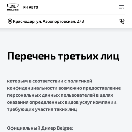
РН АВТО
Краснодар, ул. Аэропортовская, 2/3
Перечень третьих лиц
Покупателям
Владельцам
О компании
Модели
которым в соответствии с политикой
ВЫБОР И ПОКУПКА
СЕРВИС
СОБЫТИЯ
Новый
конфиденциальности возможно предоставление
X50+
Автомобили в наличии
Записаться на сервис
Новости
персональных данных пользователей в целях
оказания определенных видов услуг компании,
Спецпредложения и Акции
Руководство по эксплуатации
Контакты
требующих участия таких лиц
Записаться на тест-драйв
Техническое обслуживание
BELGEE В РОССИИ
Калькулятор ТО
Официальный Дилер Belgee:
ФИНАНСЫ И УСЛУГИ
О бренде