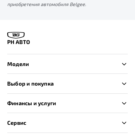
приобретения автомобиля Belgee.
РН АВТО
Модели
X50+
Выбор и покупка
S50
Автомобили в наличии
X70
Финансы и услуги
Спецпредложения и Акции
Автокредит
Записаться на тест-драйв
Сервис
Трейд-ин
Получить предложение