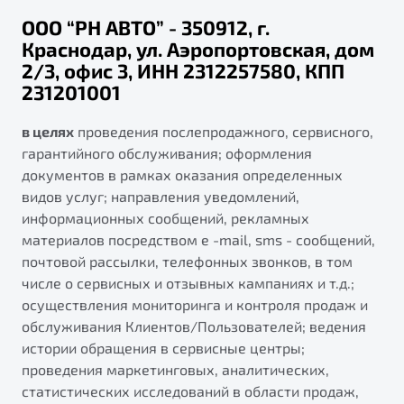
ПОДДЕРЖКА
ООО “РН АВТО” - 350912, г.
Автокредит
О дилерском центре
Краснодар, ул. Аэропортовская, дом
Трейд-ин
Гарантия Belgee
Правовая информация
2/3, офис 3, ИНН 2312257580, КПП
Яркий кроссовер
Страхование
Belgee Линк
231201001
от 2 219 990 ₽*
Расчет КАСКО
Belgee Клуб
в целях
проведения послепродажного, сервисного,
Обзор
В наличии
Belgee Плюс
гарантийного обслуживания; оформления
документов в рамках оказания определенных
Реферальная программа
S50
видов услуг; направления уведомлений,
Клиентская поддержка
информационных сообщений, рекламных
материалов посредством e -mail, sms - сообщений,
Помощь на дорогах
почтовой рассылки, телефонных звонков, в том
числе о сервисных и отзывных кампаниях и т.д.;
осуществления мониторинга и контроля продаж и
обслуживания Клиентов/Пользователей; ведения
истории обращения в сервисные центры;
проведения маркетинговых, аналитических,
Узнайте о специальных выгодах при покупке
статистических исследований в области продаж,
Элегантный и практичный седан
автомобиля Belgee