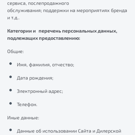
сервиса, послепродажного
от 1 699 990 ₽*
обслуживания; поддержки на мероприятиях бренда
Подробно
и т.д..
Обзор
В наличии
Категории и перечень персональных данных,
X70
Будьте еще более уверены на дорогах с программой
подлежащих предоставлению:
"Помощь на дорогах"
Автомобили в наличии
Общие:
Тест-драйв
Преимущества программы
Автокредит
Имя, фамилия, отчество;
Спецпредложения
Дата рождения;
Запись на сервис
Электронный адрес;
Калькулятор ТО
Универсальный кроссовер
Клиентская поддержка
Телефон.
от 2 499 990 ₽*
Иные данные:
Обзор
В наличии
Данные об использовании Сайта и Дилерской