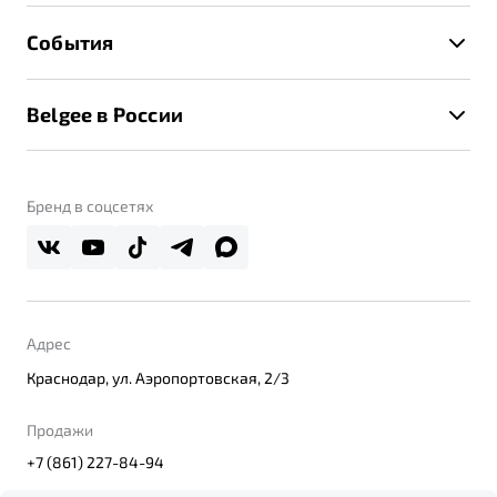
Расчет КАСКО
Гарантия Belgee
Техническое обслуживание
События
Клиентская поддержка
Калькулятор ТО
Новости
Помощь на дорогах
Belgee в России
Контакты
Belgee Линк
О бренде
Belgee Клуб
О дилерском центре
Бренд в соцсетях
Belgee Плюс
Правовая информация
Реферальная программа
Адрес
Краснодар, ул. Аэропортовская, 2/3
Продажи
+7 (861) 227-84-94