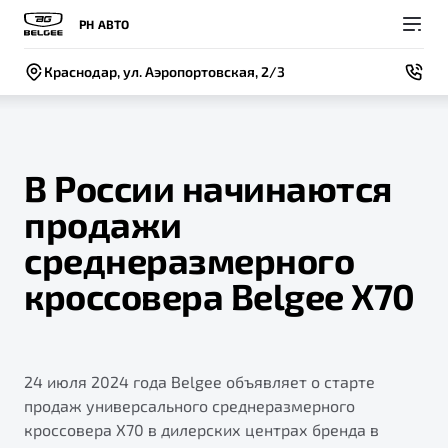
РН АВТО
Краснодар, ул. Аэропортовская, 2/3
В России начинаются
продажи
Покупателям
Владельцам
О компании
Модели
среднеразмерного
ВЫБОР И ПОКУПКА
СЕРВИС
СОБЫТИЯ
кроссовера Belgee X70
Новый
X50+
Автомобили в наличии
Записаться на сервис
Новости
Спецпредложения и Акции
Руководство по эксплуатации
Контакты
24 июля 2024 года Belgee объявляет о старте
Записаться на тест-драйв
Техническое обслуживание
BELGEE В РОССИИ
продаж универсального среднеразмерного
Калькулятор ТО
кроссовера X70 в дилерских центрах бренда в
ФИНАНСЫ И УСЛУГИ
О бренде