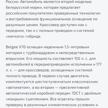
России. Автомобиль является второй моделью
ПОДДЕРЖКА
Автокредит
О дилерском центре
белорусской марки, которая предлагает
российским покупателям проверенные технологии
Трейд-ин
Гарантия Belgee
Правовая информация
и востребованное функциональное оснащение по
Яркий кроссовер
Страхование
Belgee Линк
разумным ценам. Кроссовер доступен как с
от 2 219 990 ₽*
передним, так и с полным приводом и системой
Расчет КАСКО
Belgee Клуб
«мягкого» гибрида.
Обзор
В наличии
Belgee Плюс
Belgee X70 оснащен надежным 1,5-литровым
Реферальная программа
S50
мотором с турбонаддувом и непосредственным
Клиентская поддержка
впрыском. Его мощность составляет 150 л. с. для
автомобилей в переднеприводном исполнении и 177
Помощь на дорогах
л. с. — для кроссоверов, оснащенных системой
полного привода. В первом случае двигатель
комплектуется шестиступенчатым классическим
«автоматом», а во втором — преселективной
автоматической коробкой передач 7DCT с двойным
«мокрым» сцеплением. Все агрегаты прошли
Узнайте о специальных выгодах при покупке
проверку в различных климатических условиях и
Элегантный и практичный седан
автомобиля Belgee