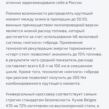
отлично зарекомендовали себя в России.
от 1 699 990 ₽*
Подробно
Помимо возможности распределять крутящий
Обзор
В наличии
момент между осями в пропорции до 50:50,
важным преимуществом полноприводной версии
X70
Будьте еще более уверены на дорогах с программой
является низкий расход топлива, который
"Помощь на дорогах"
Автомобили в наличии
достигается за счет использования 48-вольтовой
Тест-драйв
системы «мягкого» гибрида. Применение
Преимущества программы
Автокредит
технологий рекуперации энергии торможения и
Спецпредложения
«старт-стоп» позволяют экономить до 15% топлива,
в результате чего средний показатель расхода
составляет всего 6,8 л на 100 км в смешанном
Запись на сервис
цикле. Кроме того, технология «мягкого» гибрида
Калькулятор ТО
при разгоне позволяет получить до 300 Нм
Универсальный кроссовер
Клиентская поддержка
комбинированного крутящего момента.
от 2 499 990 ₽*
Универсальный кроссовер соответствует самым
строгим стандартам безопасности. Кузов Belgee
Обзор
В наличии
Х70 на 72% изготовлен из высокопрочной стали, а