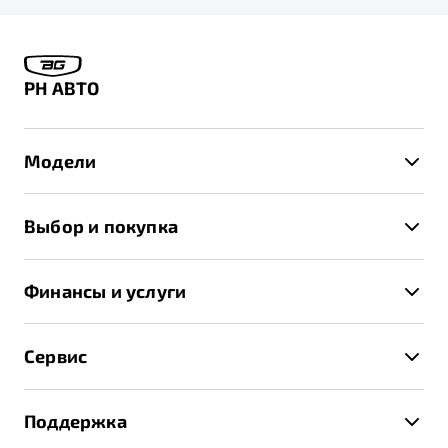
РН АВТО
Модели
X50+
Выбор и покупка
S50
Автомобили в наличии
X70
Финансы и услуги
Спецпредложения и Акции
Автокредит
Записаться на тест-драйв
Сервис
Трейд-ин
Получить предложение
Записаться на сервис
Страхование
Поддержка
Руководство по эксплуатации