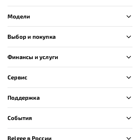
Модели
X50+
Выбор и покупка
S50
Автомобили в наличии
X70
Финансы и услуги
Спецпредложения и Акции
Автокредит
Записаться на тест-драйв
Сервис
Трейд-ин
Получить предложение
Записаться на сервис
Страхование
Поддержка
Руководство по эксплуатации
Расчет КАСКО
Гарантия Belgee
Техническое обслуживание
События
Клиентская поддержка
Калькулятор ТО
Новости
Помощь на дорогах
Belgee в России