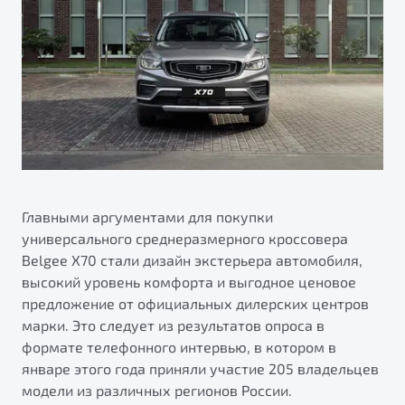
ПОДДЕРЖКА
Автокредит
О дилерском центре
Трейд-ин
Гарантия Belgee
Правовая информация
Яркий кроссовер
Страхование
Belgee Линк
от 2 219 990 ₽*
Расчет КАСКО
Belgee Клуб
Обзор
В наличии
Belgee Плюс
Реферальная программа
S50
Клиентская поддержка
Главными аргументами для покупки
универсального среднеразмерного кроссовера
Помощь на дорогах
Belgee X70 стали дизайн экстерьера автомобиля,
высокий уровень комфорта и выгодное ценовое
предложение от официальных дилерских центров
марки. Это следует из результатов опроса в
формате телефонного интервью, в котором в
январе этого года приняли участие 205 владельцев
Узнайте о специальных выгодах при покупке
модели из различных регионов России.
Элегантный и практичный седан
автомобиля Belgee