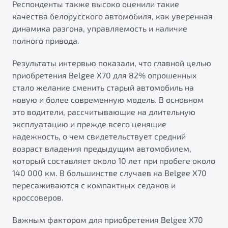
Респонденты также высоко оценили такие
от 1 699 990 ₽*
качества белорусского автомобиля, как уверенная
Подробно
динамика разгона, управляемость и наличие
Обзор
В наличии
полного привода.
X70
Будьте еще более уверены на дорогах с программой
Результаты интервью показали, что главной целью
"Помощь на дорогах"
Автомобили в наличии
приобретения Belgee X70 для 82% опрошенных
Тест-драйв
стало желание сменить старый автомобиль на
Преимущества программы
Автокредит
новую и более современную модель. В основном
Спецпредложения
это водители, рассчитывающие на длительную
эксплуатацию и прежде всего ценящие
надежность, о чем свидетельствует средний
Запись на сервис
возраст владения предыдущим автомобилем,
Калькулятор ТО
который составляет около 10 лет при пробеге около
Универсальный кроссовер
Клиентская поддержка
140 000 км. В большинстве случаев на Belgee X70
от 2 499 990 ₽*
пересаживаются с компактных седанов и
кроссоверов.
Обзор
В наличии
Важным фактором для приобретения Belgee Х70