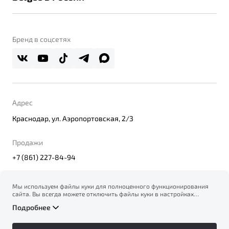
Контакты
Belgee Линк
О бренде
Belgee Клуб
О дилерском центре
Бренд в соцсетях
Belgee Плюс
Правовая информация
Реферальная программа
Адрес
Краснодар, ул. Аэропортовская, 2/3
Продажи
+7 (861) 227-84-94
Мы используем файлы куки для полноценного функционирования
сайта. Вы всегда можете отключить файлы куки в настройках
© 2026
вашего браузера. Продолжая использовать сайт, вы соглашаетесь
Правовая информация
Подробнее
на сбор и использование файлов куки, и подтверждаете
Политика конфиденциальности персональных данных
ознакомление с информацией по сбору, использованию и
Официальный сайт Belgee в России
возможной блокировке файлов куки в
Политике
Сделано в ПЕРКС