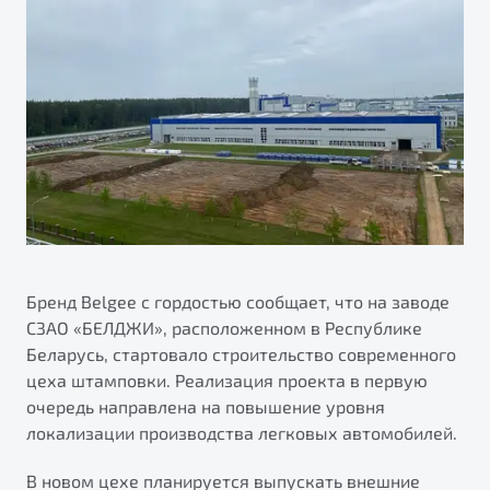
ПОДДЕРЖКА
Автокредит
О дилерском центре
Трейд-ин
Гарантия Belgee
Правовая информация
Яркий кроссовер
Страхование
Belgee Линк
от 2 219 990 ₽*
Расчет КАСКО
Belgee Клуб
Обзор
В наличии
Belgee Плюс
Реферальная программа
S50
Клиентская поддержка
Помощь на дорогах
Бренд Belgee с гордостью сообщает, что на заводе
СЗАО «БЕЛДЖИ», расположенном в Республике
Беларусь, стартовало строительство современного
цеха штамповки. Реализация проекта в первую
очередь направлена на повышение уровня
локализации производства легковых автомобилей.
Узнайте о специальных выгодах при покупке
Элегантный и практичный седан
В новом цехе планируется выпускать внешние
автомобиля Belgee