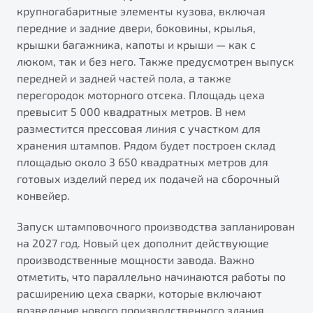
от 1 699 990 ₽*
крупногабаритные элементы кузова, включая
Подробно
передние и задние двери, боковины, крылья,
крышки багажника, капоты и крыши — как с
Обзор
В наличии
люком, так и без него. Также предусмотрен выпуск
передней и задней частей пола, а также
X70
Будьте еще более уверены на дорогах с программой
перегородок моторного отсека. Площадь цеха
"Помощь на дорогах"
Автомобили в наличии
превысит 5 000 квадратных метров. В нем
Тест-драйв
Преимущества программы
разместится прессовая линия с участком для
Автокредит
хранения штампов. Рядом будет построен склад
Спецпредложения
площадью около 3 650 квадратных метров для
готовых изделий перед их подачей на сборочный
конвейер.
Запись на сервис
Калькулятор ТО
Запуск штамповочного производства запланирован
Универсальный кроссовер
Клиентская поддержка
на 2027 год. Новый цех дополнит действующие
от 2 499 990 ₽*
производственные мощности завода. Важно
отметить, что параллельно начинаются работы по
Обзор
В наличии
расширению цеха сварки, которые включают
возведение нового производственного здания