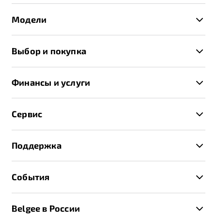
Модели
X50+
Выбор и покупка
S50
Автомобили в наличии
X70
Финансы и услуги
Спецпредложения и Акции
Автокредит
Записаться на тест-драйв
Сервис
Трейд-ин
Получить предложение
Записаться на сервис
Страхование
Поддержка
Руководство по эксплуатации
Расчет КАСКО
Гарантия Belgee
Техническое обслуживание
События
Клиентская поддержка
Калькулятор ТО
Новости
Помощь на дорогах
Belgee в России
Контакты