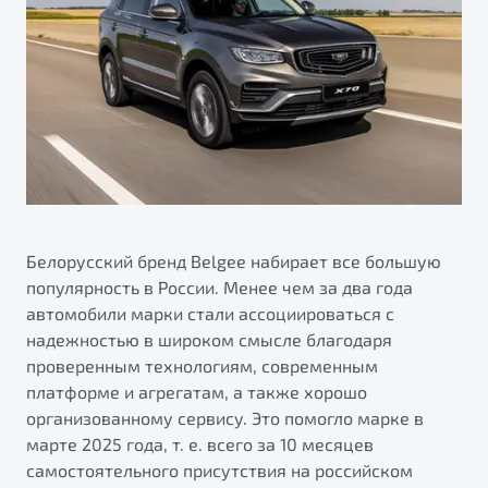
ПОДДЕРЖКА
Автокредит
О дилерском центре
Трейд-ин
Гарантия Belgee
Правовая информация
Яркий кроссовер
Страхование
Belgee Линк
от 2 219 990 ₽*
Расчет КАСКО
Belgee Клуб
Обзор
В наличии
Belgee Плюс
Реферальная программа
S50
Клиентская поддержка
Белорусский бренд Belgee набирает все большую
популярность в России. Менее чем за два года
Помощь на дорогах
автомобили марки стали ассоциироваться с
надежностью в широком смысле благодаря
проверенным технологиям, современным
платформе и агрегатам, а также хорошо
организованному сервису. Это помогло марке в
марте 2025 года, т. е. всего за 10 месяцев
Узнайте о специальных выгодах при покупке
самостоятельного присутствия на российском
Элегантный и практичный седан
автомобиля Belgee