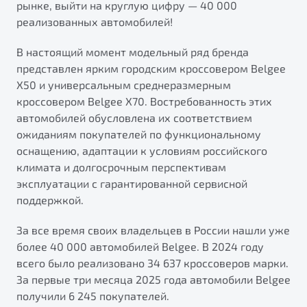
рынке, выйти на круглую цифру — 40 000
от 1 699 990 ₽*
реализованных автомобилей!
Подробно
Обзор
В наличии
В настоящий момент модельный ряд бренда
представлен ярким городским кроссовером Belgee
X70
Будьте еще более уверены на дорогах с программой
X50 и универсальным среднеразмерным
"Помощь на дорогах"
Автомобили в наличии
кроссовером Belgee X70. Востребованность этих
Тест-драйв
автомобилей обусловлена их соответствием
Преимущества программы
Автокредит
ожиданиям покупателей по функциональному
Спецпредложения
оснащению, адаптации к условиям российского
климата и долгосрочным перспективам
эксплуатации с гарантированной сервисной
Запись на сервис
поддержкой.
Калькулятор ТО
Универсальный кроссовер
Клиентская поддержка
За все время своих владельцев в России нашли уже
более 40 000 автомобилей Belgee. В 2024 году
от 2 499 990 ₽*
всего было реализовано 34 637 кроссоверов марки.
За первые три месяца 2025 года автомобили Belgee
Обзор
В наличии
получили 6 245 покупателей.