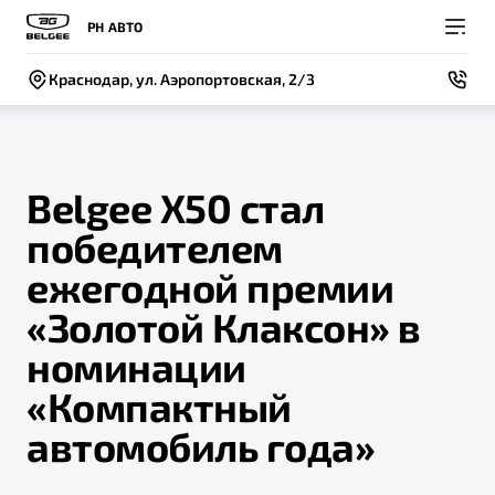
РН АВТО
Краснодар, ул. Аэропортовская, 2/3
Belgee Х50 стал
победителем
Покупателям
Владельцам
О компании
Модели
ежегодной премии
ВЫБОР И ПОКУПКА
СЕРВИС
СОБЫТИЯ
«Золотой Клаксон» в
Новый
X50+
Автомобили в наличии
Записаться на сервис
Новости
номинации
Спецпредложения и Акции
Руководство по эксплуатации
Контакты
«Компактный
Записаться на тест-драйв
Техническое обслуживание
автомобиль года»
BELGEE В РОССИИ
Калькулятор ТО
ФИНАНСЫ И УСЛУГИ
О бренде