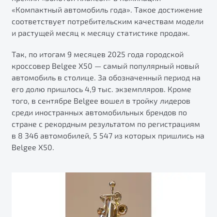
от 1 699 990 ₽*
«Компактный автомобиль года». Такое достижение
Подробно
соответствует потребительским качествам модели
Обзор
В наличии
и растущей месяц к месяцу статистике продаж.
Так, по итогам 9 месяцев 2025 года городской
X70
Будьте еще более уверены на дорогах с программой
кроссовер Belgee X50 — самый популярный новый
"Помощь на дорогах"
Автомобили в наличии
автомобиль в столице. За обозначенный период на
Тест-драйв
Преимущества программы
его долю пришлось 4,9 тыс. экземпляров. Кроме
Автокредит
того, в сентябре Belgee вошел в тройку лидеров
Спецпредложения
среди иностранных автомобильных брендов по
стране с рекордным результатом по регистрациям
в 8 346 автомобилей, 5 547 из которых пришлись на
Запись на сервис
Belgee Х50.
Калькулятор ТО
Универсальный кроссовер
Клиентская поддержка
от 2 499 990 ₽*
Обзор
В наличии