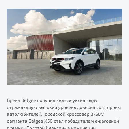
ПОДДЕРЖКА
Автокредит
О дилерском центре
Трейд-ин
Гарантия Belgee
Правовая информация
Яркий кроссовер
Страхование
Belgee Линк
от 2 219 990 ₽*
Расчет КАСКО
Belgee Клуб
Обзор
В наличии
Belgee Плюс
Реферальная программа
S50
Клиентская поддержка
Помощь на дорогах
Бренд Belgee получил значимую награду,
отражающую высокий уровень доверия со стороны
автолюбителей. Городской кроссовер B-SUV
сегмента Belgee Х50 стал победителем ежегодной
Узнайте о специальных выгодах при покупке
Элегантный и практичный седан
премии «Золотой Клаксон» в номинации
автомобиля Belgee