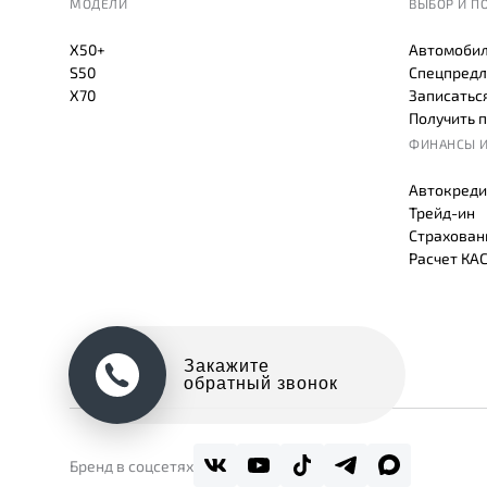
МОДЕЛИ
ВЫБОР И П
X50+
Автомобил
S50
Спецпредл
X70
Записаться
Получить 
ФИНАНСЫ И
Автокреди
Трейд-ин
Страхован
Расчет КА
Оцените свой авто
в обмен на новый
Бренд в соцсетях