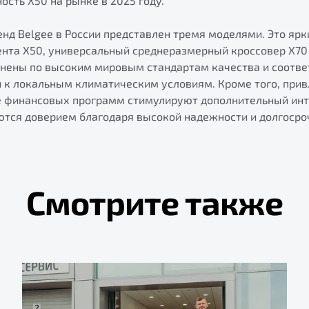
сть Х50 на рынке в 2025 году.
нд Belgee в России представлен тремя моделями. Это ярк
ента X50, универсальный среднеразмерный кроссовер X70 
лнены по высоким мировым стандартам качества и соотв
и к локальным климатическим условиям. Кроме того, при
е финансовых программ стимулируют дополнительный инт
ются доверием благодаря высокой надежности и долгоср
Смотрите также