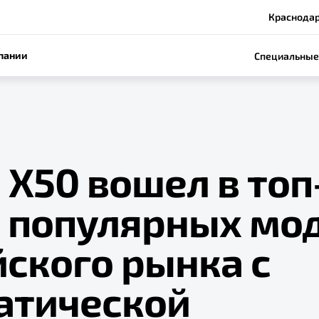
Краснодар,
пании
Специальные
 X50 вошел в топ
 популярных мо
ского рынка с
атической