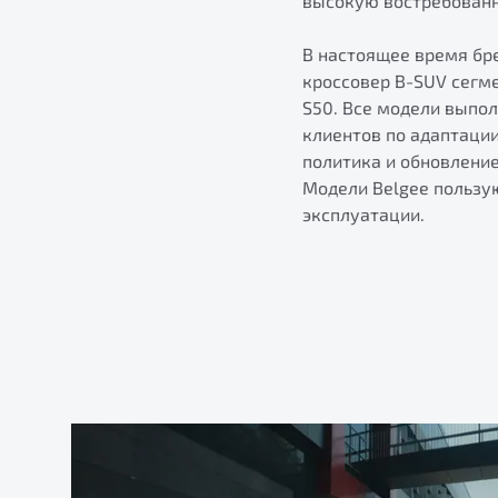
высокую востребованно
В настоящее время бре
кроссовер B-SUV сегм
S50. Все модели выпо
клиентов по адаптаци
политика и обновлени
Модели Belgee пользу
эксплуатации.