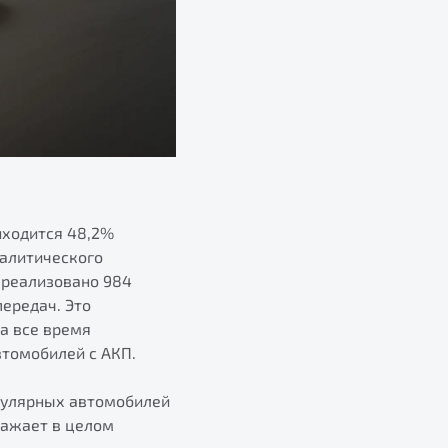
иходится 48,2%
налитического
о реализовано 984
ередач. Это
а все время
втомобилей с АКП.
опулярных автомобилей
ражает в целом