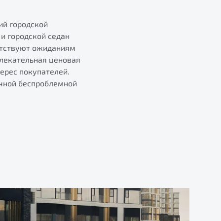
ий городской
и городской седан
етствуют ожиданиям
влекательная ценовая
ерес покупателей.
очной беспроблемной