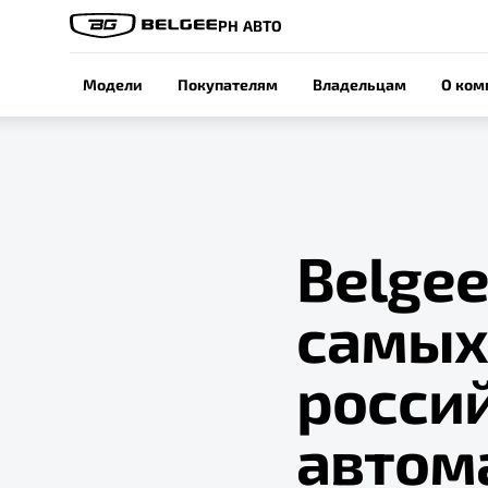
РН АВТО
Модели
Покупателям
Владельцам
О ком
Belgee
самых
россий
автом