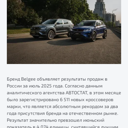
ПОДДЕРЖКА
Автокредит
О дилерском центре
Трейд-ин
Гарантия Belgee
Правовая информация
Яркий кроссовер
Страхование
Belgee Линк
от 2 219 990 ₽*
Расчет КАСКО
Belgee Клуб
Обзор
В наличии
Belgee Плюс
Реферальная программа
S50
Клиентская поддержка
Помощь на дорогах
Бренд Belgee объявляет результаты продаж в
России за июль 2025 года. Согласно данным
аналитического агентства АВТОСТАТ, в этом месяце
было зарегистрировано 6 511 новых кроссоверов
марки, что является абсолютным рекордом за два
года присутствия бренда на отечественном рынке.
Результат значительно превзошел июньский
Узнайте о специальных выгодах при покупке
Элегантный и практичный седан
показатель в 4 074 единицы, считавшийся лучшим
автомобиля Belgee