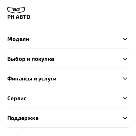
РН АВТО
Модели
X50+
Выбор и покупка
S50
Автомобили в наличии
X70
Финансы и услуги
Спецпредложения и Акции
Автокредит
Записаться на тест-драйв
Сервис
Трейд-ин
Получить предложение
Записаться на сервис
Страхование
Поддержка
Руководство по эксплуатации
Расчет КАСКО
Гарантия Belgee
Техническое обслуживание