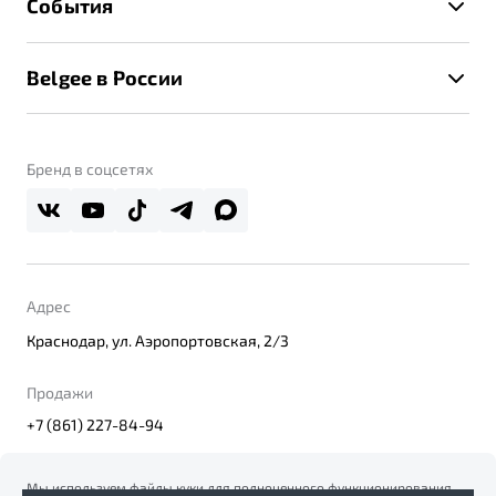
События
Клиентская поддержка
Калькулятор ТО
Новости
Помощь на дорогах
Belgee в России
Контакты
Belgee Линк
О бренде
Belgee Клуб
О дилерском центре
Бренд в соцсетях
Belgee Плюс
Правовая информация
Реферальная программа
Адрес
Краснодар, ул. Аэропортовская, 2/3
Продажи
+7 (861) 227-84-94
Мы используем файлы куки для полноценного функционирования