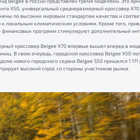
нд Belgee в России представлен тремя моделями. Это ярк
ента X50, универсальный среднеразмерный кроссовер X70 
лнены по высоким мировым стандартам качества и соотв
и к локальным климатическим условиям. Кроме того, при
е финансовых программ стимулируют дополнительный инт
ерный кроссовер Belgee Х70 впервые вышел вперед в мод
диниц. В свою очередь, городской кроссовер Belgee X50 по
 долю нового городского седана Belgee S50 пришелся 1 17
трирует высокий спрос со стороны участников рынка.