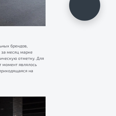
Оценить ваш
автомобиль?
льных брендов,
, за месяц марке
тическую отметку. Для
от момент являлось
 приходящаяся на