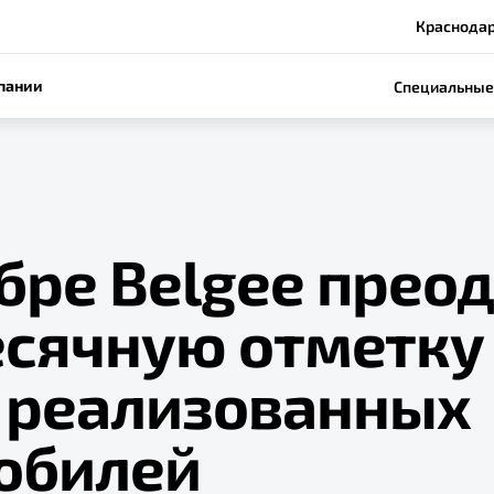
Краснодар,
пании
Специальные
бре Belgee прео
сячную отметку
0 реализованных
обилей