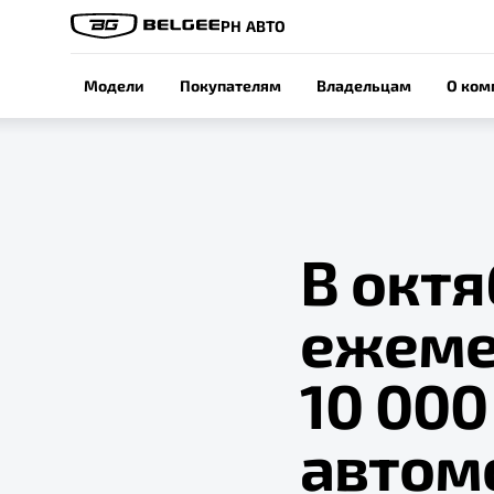
РН АВТО
Модели
Покупателям
Владельцам
О ком
В октя
ежеме
10 00
автом