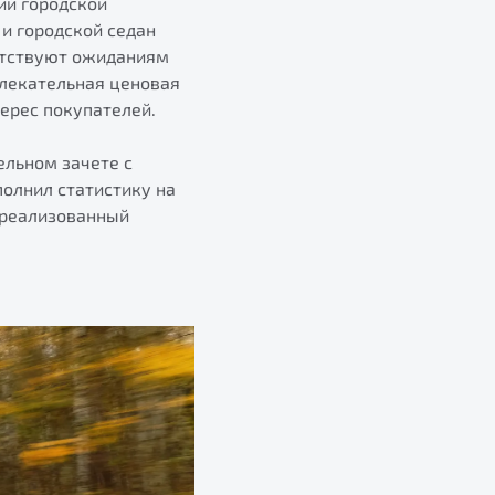
ий городской
и городской седан
етствуют ожиданиям
влекательная ценовая
ерес покупателей.
ельном зачете с
полнил статистику на
1 реализованный