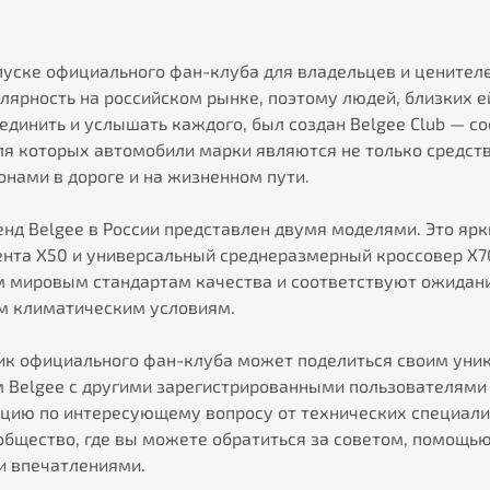
пуске официального фан-клуба для владельцев и ценител
лярность на российском рынке, поэтому людей, близких ей
единить и услышать каждого, был создан Belgee Club — с
я которых автомобили марки являются не только средст
нами в дороге и на жизненном пути.
нд Belgee в России представлен двумя моделями. Это ярк
ента X50 и универсальный среднеразмерный кроссовер X7
 мировым стандартам качества и соответствуют ожидан
м климатическим условиям.
ик официального фан-клуба может поделиться своим ун
 Belgee с другими зарегистрированными пользователями 
ию по интересующему вопросу от технических специалис
общество, где вы можете обратиться за советом, помощью
и впечатлениями.