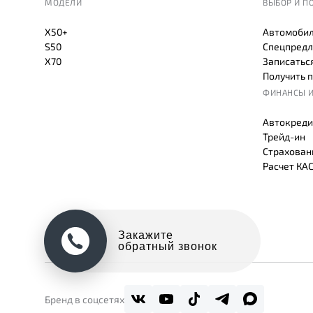
МОДЕЛИ
ВЫБОР И П
X50+
Автомобил
S50
Спецпредл
X70
Записаться
Получить 
ФИНАНСЫ И
Автокреди
Трейд-ин
Страхован
Расчет КА
Закажите
обратный звонок
Бренд в соцсетях