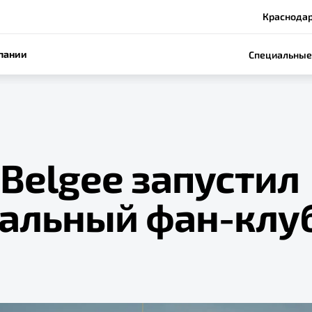
Краснодар,
пании
Специальные
Belgee запустил
альный фан-клу