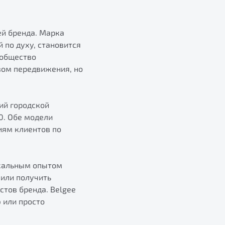
ей бренда. Марка
 по духу, становится
ообщество
вом передвижения, но
ий городской
0. Обе модели
иям клиентов по
икальным опытом
или получить
тов бренда. Belgee
 или просто