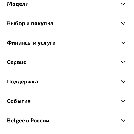
Модели
X50+
Выбор и покупка
S50
Автомобили в наличии
X70
Финансы и услуги
Спецпредложения и Акции
Автокредит
Записаться на тест-драйв
Сервис
Трейд-ин
Получить предложение
Записаться на сервис
Страхование
Поддержка
Руководство по эксплуатации
Расчет КАСКО
Гарантия Belgee
Техническое обслуживание
События
Клиентская поддержка
Калькулятор ТО
Новости
Помощь на дорогах
Belgee в России
Контакты
Belgee Линк
О бренде