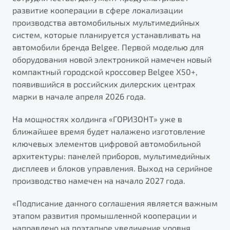
от 1 699 990 ₽*
развитие кооперации в сфере локализации
Подробно
производства автомобильных мультимедийных
Обзор
В наличии
систем, которые планируется устанавливать на
автомобили бренда Belgee. Первой моделью для
оборудования новой электроникой намечен новый
X70
Будьте еще более уверены на дорогах с программой
"Помощь на дорогах"
компактный городской кроссовер Belgee X50+,
Автомобили в наличии
появившийся в российских дилерских центрах
Тест-драйв
Преимущества программы
марки в начале апреля 2026 года.
Автокредит
Спецпредложения
На мощностях холдинга «ГОРИЗОНТ» уже в
ближайшее время будет налажено изготовление
ключевых элементов цифровой автомобильной
Запись на сервис
архитектуры: панелей приборов, мультимедийных
Калькулятор ТО
дисплеев и блоков управления. Выход на серийное
Универсальный кроссовер
Клиентская поддержка
производство намечен на начало 2027 года.
от 2 499 990 ₽*
«Подписание данного соглашения является важным
Обзор
В наличии
этапом развития промышленной кооперации и
направлено на поэтапное увеличение уровня